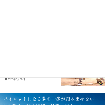
コラム
カテゴリー
イベント
前の記事
【満員御礼】6/8自社養成&私大操縦
パイロット進路相談会（6/8後半の
部）開催のお知らせ
2025年5月2日
コラム
次の記事
パイロットになる方法その１，自社
養成
2025年5月30日