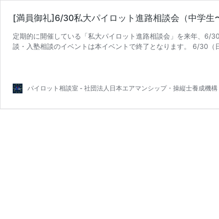
[満員御礼]6/30私大パイロット進路相談会（中学
定期的に開催している「私大パイロット進路相談会」を来年、6/3
談・入塾相談のイベントは本イベントで終了となります。 6/30（日）
[満
大操縦 …
続きを読む
員
御
礼]6/30
パイロット相談室 - 社団法人日本エアマンシップ・操縦士養成機構
私
大
パ
イ
ロ
ッ
ト
進
路
相
談
会