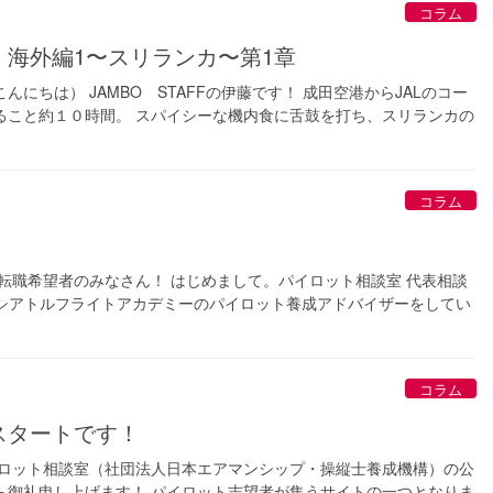
コラム
海外編1〜スリランカ〜第1章
にちは） JAMBO STAFFの伊藤です！ 成田空港からJALのコー
ること約１０時間。 スパイシーな機内食に舌鼓を打ち、スリランカの
コラム
転職希望者のみなさん！ はじめまして。パイロット相談室 代表相談
塾・シアトルフライトアカデミーのパイロット養成アドバイザーをしてい
コラム
スタートです！
イロット相談室（社団法人日本エアマンシップ・操縦士養成機構）の公
ら御礼申し上げます！ パイロット志望者が集うサイトの一つとなりま