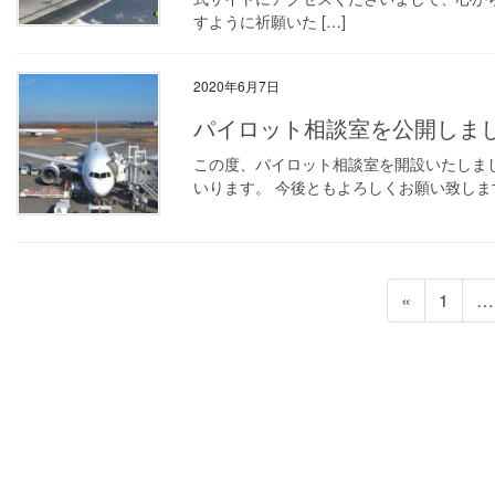
すように祈願いた […]
2020年6月7日
パイロット相談室を公開しま
この度、パイロット相談室を開設いたしま
いります。 今後ともよろしくお願い致しま
投
固
«
1
…
稿
定
ペ
の
ー
ペ
ジ
ー
ジ