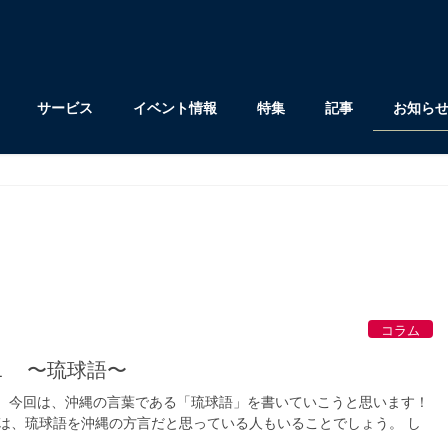
サービス
イベント情報
特集
記事
お知ら
コラム
１ 〜琉球語〜
です！ 今回は、沖縄の言葉である「琉球語」を書いていこうと思います！
は、琉球語を沖縄の方言だと思っている人もいることでしょう。 し