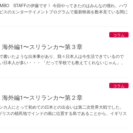
MBO STAFFの伊藤です！ 今回やってきたのはみんなの憧れ、ハワ
ービスのエンターテイメントプログラムで最新映画を数本見ている間に
コラム
 海外編1〜スリランカ〜第３章
章で書いたような出来事があり、我々日本人は今生活できているので
い日本人が多い・・・ 「だって学校でも教えてくれないじゃん」、
コラム
 海外編1〜スリランカ〜第２章
ランカ人にとって初めての日本との出会いは第二次世界大戦でした。
ギリスの植民地でインドの南に位置する島であることから、イギリス