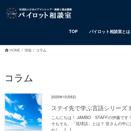
コ
ナ
ン
ビ
テ
ゲ
ン
ー
ツ
シ
TOP
パイロット相談室とは
へ
ョ
ス
ン
HOME
情報
コラム
キ
に
ッ
移
プ
動
コラム
2020年10月6日
ステイ先で学ぶ言語シリーズ
こんにちは！ JAMBO STAFFの伊藤
そもそも、「琉球語」とは？ 皆さんの中に
かし、 […]