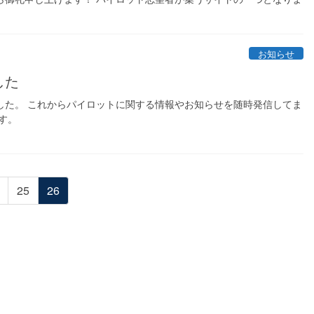
お知らせ
した
した。 これからパイロットに関する情報やお知らせを随時発信してま
す。
固
固
25
26
定
定
ペ
ペ
ー
ー
ジ
ジ