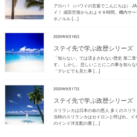
アロハ！（ハワイの言葉でこんにちは） JA
イ！ 成田空港からおよそ８時間。機内サ
ホノルル […]
2020年9月18日
ステイ先で学ぶ政歴シリーズ
「知らない」では済まされない歴史 第二
す。 しかし、悲しいことにこの事を知らな
「テレビでも見た事 […]
2020年9月17日
ステイ先で学ぶ政歴シリーズ
スリランカは日本の命の恩人 多くのスリ
当時のスリランカはセイロンと呼ばれ、イ
のインド洋支配の重 […]