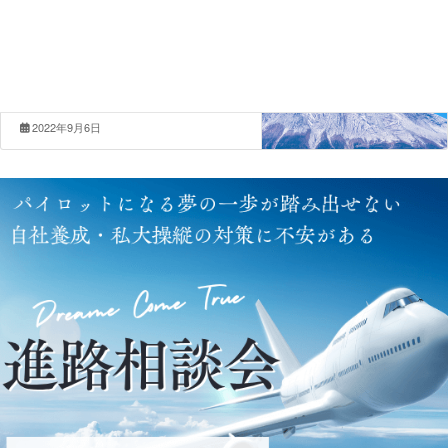
コラム
次の記事
ステイ先で学ぶ政歴シリーズ 国内
編12〜東京都 三鷹 大学内に残る
戦跡〜第２章
2022年9月6日