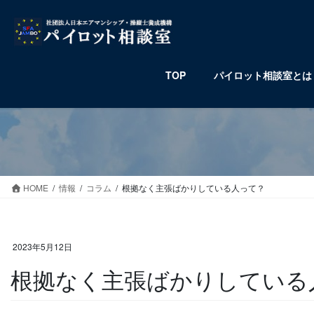
コ
ナ
ン
ビ
テ
ゲ
ン
ー
ツ
シ
TOP
パイロット相談室とは
へ
ョ
ス
ン
キ
に
ッ
移
プ
動
HOME
情報
コラム
根拠なく主張ばかりしている人って？
2023年5月12日
根拠なく主張ばかりしている