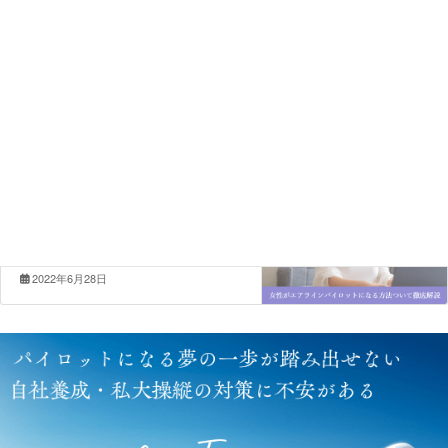
コラム
前の記事
〜あの日見た飛行機雲〜 国際線機
長４０年の想い 第七章 天候＝未
知との遭遇7−6
2022年6月7日
コラム
次の記事
女性がエアラインパイロットになる
方法ついて徹底解説
2022年6月28日