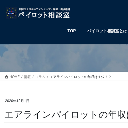
コ
ナ
ン
ビ
テ
ゲ
ン
ー
ツ
シ
TOP
パイロット相談室とは
へ
ョ
ス
ン
キ
に
ッ
移
プ
動
HOME
情報
コラム
エアラインパイロットの年収は１位！？
2020年12月1日
エアラインパイロットの年収