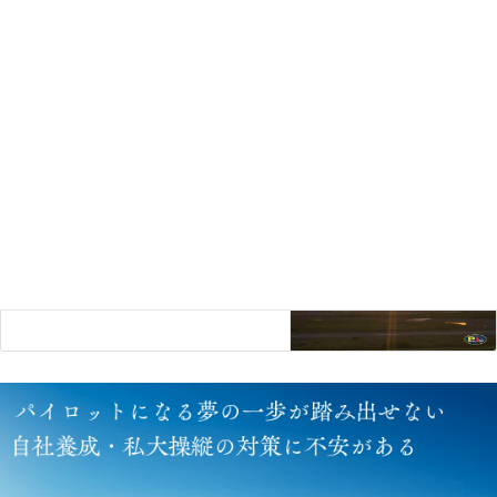
コラム
前の記事
ステイ先で学ぶ政歴シリーズ 国内
編3〜千葉 成田闘争〜第2章
2020年12月26日
お知らせ
次の記事
あけましておめでとうございます！
2021年1月9日